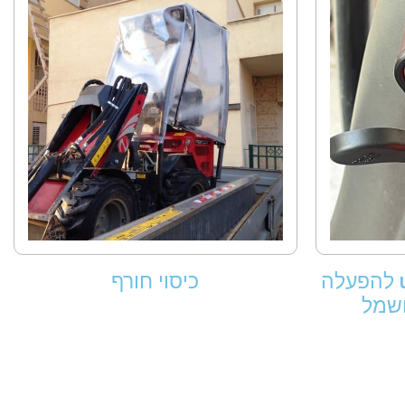
מתאם מצית שקע usB להפעלה
כיסוי חורף
חשמל