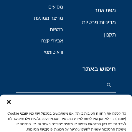
מסועים
מפת אתר
מריצה ממונעת
מדיניות פרטיות
רמפות
תקנון
אביזרי קצה
וו אוטומטי
חיפוש באתר
כדי לספק את החוויה הטובות ביותר, אנו משתמשים בטכנולוגיות כמו קובצי Cookie
(עוגיות) כדי לאחסן ו/או לגשת למידע במכשיר. הסכמה לטכנולוגיות אלו תאפשר לנו
לעבד נתונים כגון התנהגות גלישה או מזהים ייחודיים באתר זה. אי-הסכמה או
© 2019 כל הזכויות שמורות לא.ע. צאלון יבוא ושיווק בע"מ.
משיכת ההסכמה עשויות להשפיע לרעה על תכונות ופונקציות מסוימות.